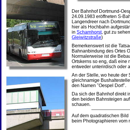
Der Bahnhof Dortmund-Oespe
24.09.1983 eröffneten S-B
Langendreer nach Dortmund-
hier als Hochbahn aufgestän
in
Scharnhorst
, gut zu sehen
Gleiwitzstraße
)
Bemerkenswert ist die Tatsac
Bahnanbindung des Ortes Oe
Normalerweise ist die Beba
Ortskerns so eng, daß eine
entweder unterirdisch oder 
An der Stelle, wo heute de
gleichnamige Bushaltestelle s
den Namen "Oespel Dorf".
Da sich der Bahnhof direkt i
den beiden Bahnsteigen auf
schauen.
Auf dem quadratischen Bild 
beim Photographieren vom n